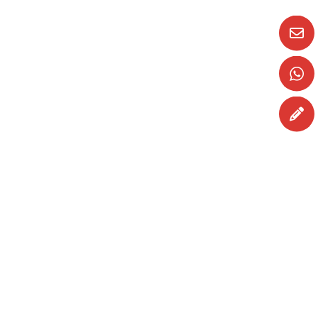
Madrid and Literature!
There is something magical about actually
being in the place you are reading about...
READ MORE