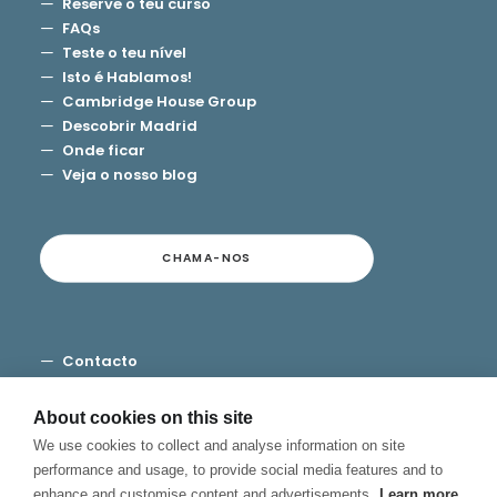
Reserve o teu curso
FAQs
Teste o teu nível
Isto é Hablamos!
Cambridge House Group
Descobrir Madrid
Onde ficar
Veja o nosso blog
CHAMA-NOS
Contacto
Termos e Condições
Privacidade
About cookies on this site
Cookies
We use cookies to collect and analyse information on site
Canal de Denuncias
performance and usage, to provide social media features and to
enhance and customise content and advertisements.
Learn more