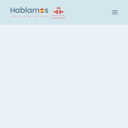
아블라모스입니다
방법론 및 팀
캠브리지 하우스 그룹
학교 방문하기
사회 및 문화 활동
학생
온라인 회화 수업
교사 채용
스페인어 레벨 확인
그룹 및 레벨
스페인어 집중 코스, 20시간
스페인어, 주당 3시간
스페인어, 저녁 코스
개인 스페인어 레슨