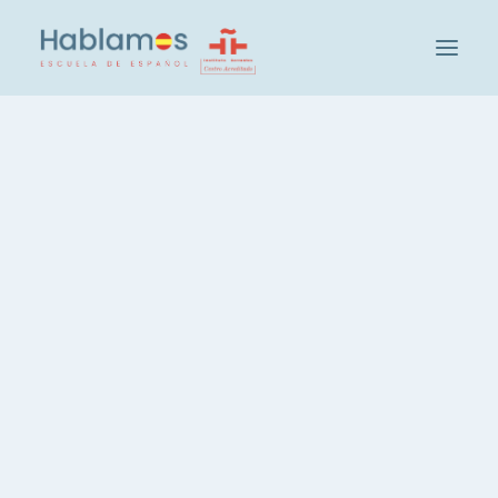
Hablamosについて
指導メソッドとスタッフ紹介
Cambridge House
¿Sabéis por qué se
学校紹介
celebra San Valentín?
Hablamosの文化体験 プログラム
受講生の声
IN
CULTURE
,
VOCABULARY
Profesores
レベルチェックテスト
レベル分けとグループについて
¿Sabes qué significa “Sentir
スペイン語・集中コース 20時間
un flechazo”?
スペイン語・週3時間 コース
スペイン語・夜間コース
El origen de esta fiesta comienza en Roma en el
スペイン語プライベートレッスン