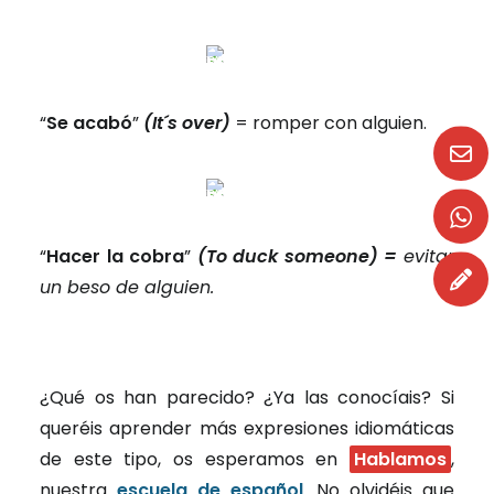
“
Se acabó
”
(It´s over)
= romper con alguien.
“
Hacer la cobra
”
(To duck someone) =
evitar
un beso de alguien.
¿Qué os han parecido? ¿Ya las conocíais? Si
queréis aprender más expresiones idiomáticas
de este tipo, os esperamos en
Hablamos
,
nuestra
escuela de español
. No olvidéis que