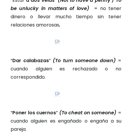
“Estar
a dos velas
”
(Not to have a penny / To
be unlucky in matters of love)
= no tener
dinero o llevar mucho tiempo sin tener
relaciones amorosas
.
“
Dar calabazas
”
(To turn someone down)
=
cuando alguien es rechazado o no
correspondido.
“
Poner los cuernos
”
(To cheat on someone)
=
cuando alguien es engañado o engaña a su
pareja.