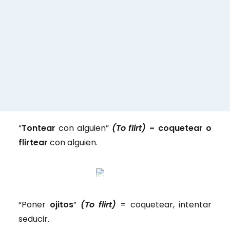
“Sentir
un flechazo
”
(Love at first sight)
=
sentir un amor repentino.
“
Tontear
con alguien”
(To flirt)
=
coquetear o
flirtear
con alguien.
“Poner
ojitos
”
(To flirt)
= coquetear, intentar
seducir.