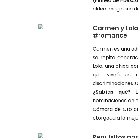
(Pirineo de Huesca
aldea imaginaria d
Carmen y Lol
#romance
Carmen es una ado
se repite generac
Lola, una chica co
que vivirá un 
discriminaciones so
¿Sabías qué?
La
nominaciones en el
Cámara de Oro ot
otorgada a la mejo
Requisitos pa