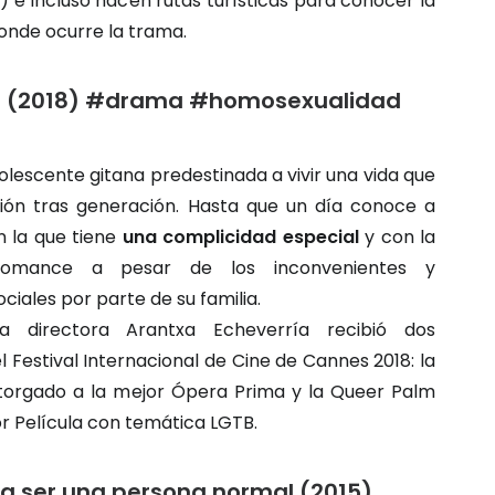
) e incluso hacen rutas turísticas para conocer la
onde ocurre la trama.
a (2018) #drama #homosexualidad
lescente gitana predestinada a vivir una vida que
ión tras generación. Hasta que un día conoce a
n la que tiene
una complicidad especial
y con la
romance a pesar de los inconvenientes y
ciales por parte de su familia.
 directora Arantxa Echeverría recibió dos
 Festival Internacional de Cine de Cannes 2018: la
orgado a la mejor Ópera Prima y la Queer Palm
r Película con temática LGTB.
ra ser una persona normal (2015)