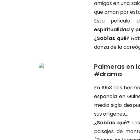
amigos en una sal
que aman por est
Esta película
espiritualidad y p
¿Sabías qué?
Hab
danza de la coreóg
Palmeras en l
#drama
En 1953 dos herma
española en Guine
medio siglo despu
sus orígenes…
¿Sabías qué?
Los
paisajes de mon