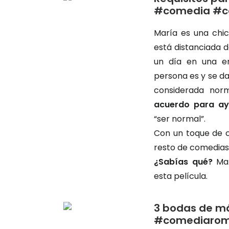
#comedia #c
María es una chic
está distanciada d
un día en una en
persona es y se da
considerada nor
acuerdo para a
“ser normal”.
Con un toque de c
resto de comedias
¿Sabías qué?
Man
esta película.
3 bodas de m
#comediarom