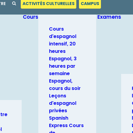
TRE
ACTIVITÉS CULTURELLES
CAMPUS
Cours
Examens
Cours
d'espagnol
intensif, 20
heures
Espagnol, 3
heures par
semaine
Espagnol,
cours du soir
Leçons
d'espagnol
privées
otre
Spanish
Express Cours
l
de