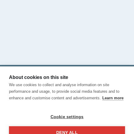
住在哪里
查阅我们的博客
给我们打电话
联系我们
条款和条件
隐私
About cookies on this site
Cookies
We use cookies to collect and analyse information on site
投诉渠道
performance and usage, to provide social media features and to
enhance and customise content and advertisements.
Learn more
Cookie settings
DENY ALL