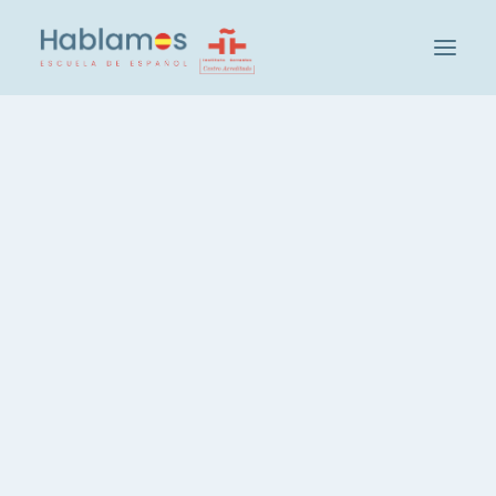
Hablamos是这样的
教学方法和人员
Cambridge House集团
Nothing Found
参观我们的学校
Hablamos的社会和文化活动
Sorry, but nothing matched your search terms.
我们的学生
Please try again with some different keywords.
招聘教师
参加西班牙语水平测试
班级和级别
高效率西班牙语课， 每周20小时
西班牙语，每周 3 小时
西班牙语课程，晚间课程
一对一西班牙语课程