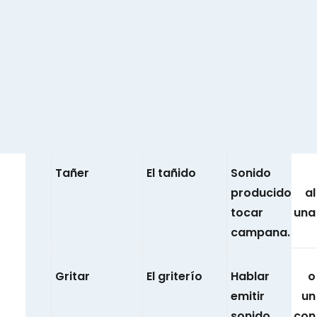
Silbar
El silbido
Sonido
producido por
el viento a
través de la
boca o de un
objeto.
Tañer
El tañido
Sonido
producido al
tocar una
campana.
Gritar
El griterío
Hablar o
emitir un
sonido con