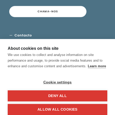
CHAMA-NOS
Contacto
Termos e Condições
Privacidade
About cookies on this site
Cookies
We use cookies to collect and analyse information on site
Canal de Denuncias
performance and usage, to provide social media features and to
enhance and customise content and advertisements.
Learn more
Cookie settings
DENY ALL
© 2026 Hablamos, Spanish School.
All rights reserved
ALLOW ALL COOKIES