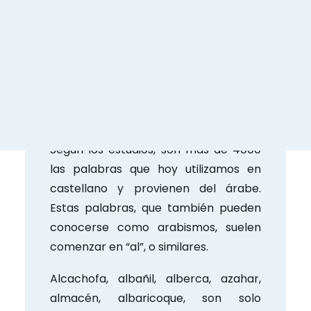
central. Además de la Muralla Árabe
en Madrid, se destacan monumentos
como la Alhambra en Granada, o la
mezquita en Córdoba.
El lenguaje también es uno de los
aspectos culturales donde más
resalta la huella o influencia árabe.
Según los estudios, son más de 4000
las palabras que hoy utilizamos en
castellano y provienen del árabe.
Estas palabras, que también pueden
conocerse como arabismos, suelen
comenzar en “al”, o similares.
Alcachofa, albañil, alberca, azahar,
almacén, albaricoque, son solo