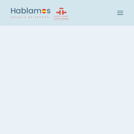
아블라모스입니다
방법론 및 팀
캠브리지 하우스 그룹
Pequeñito pero matón:
학교 방문하기
el diminutivo en español
사회 및 문화 활동
학생
IN
GRAMMAR
,
VOCABULARY
교사 채용
스페인어 레벨 확인
그룹 및 레벨
El otro día en la clase de
스페인어 집중 코스, 20시간
extensivo de A2 los
스페인어, 주당 3시간
estudiantes aprendieron
스페인어, 저녁 코스
como hacer los diminutivos
개인 스페인어 레슨