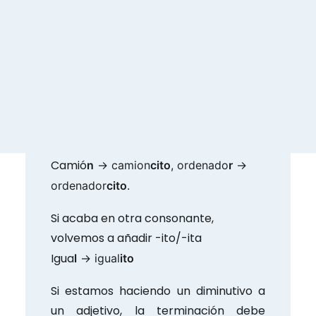
acento, se añade –cito/-cita.
Añadimos también –cito/-cita si la
última vocal está acentuada.
Sof
á
-> sofa
cito
, t
é
-> te
cito
.
-cito/-cita también son la
terminación en diminutivo para
palabras que terminan en n o r.
Camió
n
-> camion
cito
, ordenado
r
->
ordenador
cito
.
Si acaba en otra consonante,
volvemos a añadir -ito/-ita
Igua
l
-> igual
ito
Si estamos haciendo un diminutivo a
un adjetivo, la terminación debe