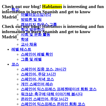
Check out our blog!
Hablamos
is interesting and fun
학교
information to learn Spanish and get to know
아블라모스입니다
Madrid
방법론 및 팀
캠브리지 하우스 그룹
Check out our blog!
Hablamos
is interesting and fun
학교 방문하기
information to learn Spanish and get to know
사회 및 문화 활동
Madrid
학생
교사 채용
레벨 테스트
스페인어 레벨 확인
그룹 및 레벨
코스
스페인어 집중 코스, 20시간
스페인어, 주당 3시간
스페인어, 저녁 코스
개인 스페인어 레슨
스페인어 익스프레스 프레젠테이션 회화 코스
워크샵: 축구에 대해 이야기해 봅시다
온라인 스페인어, 주당 3시간
스페인어 익스프레스 온라인 회화 코스