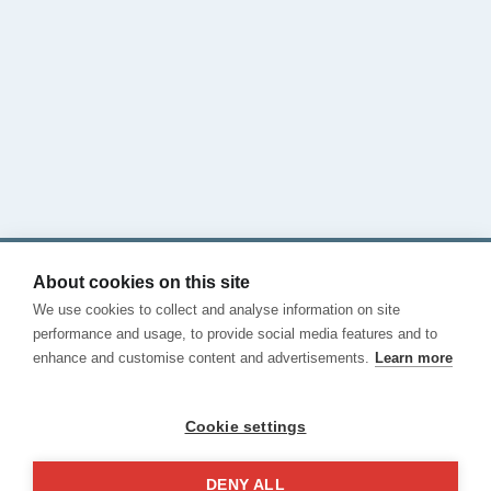
宿泊施設案内
当校のブログ
今すぐ電話する
お問い合わせ
利用規約
プライバシーポリシー
About cookies on this site
Cookies
We use cookies to collect and analyse information on site
Canal de Denuncias
performance and usage, to provide social media features and to
enhance and customise content and advertisements.
Learn more
Cookie settings
DENY ALL