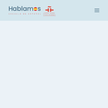
Hablamosについて
指導メソッドとスタッフ紹介
Cambridge House
Nothing Found
学校紹介
Hablamosの文化体験 プログラム
Sorry, but nothing matched your search terms.
受講生の声
Please try again with some different keywords.
Profesores
レベルチェックテスト
レベル分けとグループについて
スペイン語・集中コース 20時間
スペイン語・週3時間 コース
スペイン語・夜間コース
スペイン語プライベートレッスン