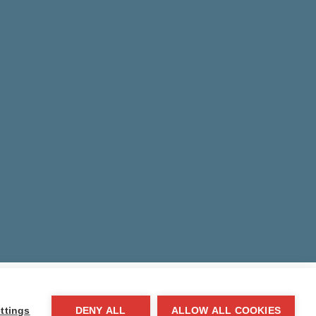
sh School.
All rights reserved
ttings
DENY ALL
ALLOW ALL COOKIES