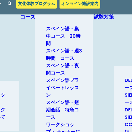
ー
文化体験プログラム
オンライン施設案内
コース
試験対策
スペイン語・集
中コース 20時
間
スペイン語・週3
時間 コース
スペイン語・夜
間コース
スペイン語プラ
D
イベートレッス
ー
ック
ン
SI
スペイン語・短
ー
とグ
期会話 特急コ
D
いて
ース
SI
ワークショッ
C
プ・ サッカーに
細