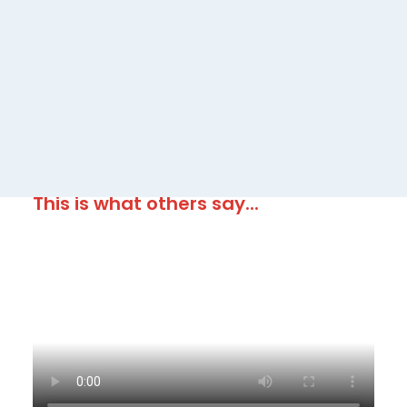
as we are an Official SIELE Examination Centre.
MORE INFORMATION TO PASS THE 
SIELE EXAM
But... why do I need the SIELE Exam?
This is what others say...