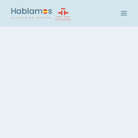
C'est Hablamos
Méthodologie et Equipe
Groupe Cambridge House
Rien Trouvé
Visitez notre École
Activités sociales et culturelles à Hablamos
Désolé, mais rien ne correspond à vos termes
Nos Étudiants
de recherche. Merci de réessayer avec
Recrutement des enseignants
d'autres mots clés.
Vérifiez votre niveau d'espagnol
Groupes et Niveaux
Cours d'espagnol intensif, 20 heures
Espagnol, 3 heures par semaine
Espagnol, cours du soir
Leçons d'espagnol privées