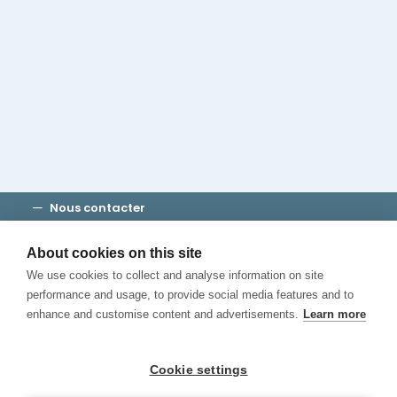
Groupe Cambridge House
Découvrez Madrid
Où séjourner
Consultez notre blog
APPELEZ-NOUS
Nous contacter
Modalités et conditions
Vie privée
About cookies on this site
Cookies
We use cookies to collect and analyse information on site
Canal de Denuncias
performance and usage, to provide social media features and to
enhance and customise content and advertisements.
Learn more
Cookie settings