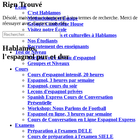
Rien Trouvé
École
C'est Hablamos
Désolé, mais rien ne correspond à vos termes de recherche. Merci de
Méthodologie et Equipe
réessayer avec d'autres mots clés.
Groupe Cambridge House
Visitez notre École
Activités sociales et culturelles à Hablamos
Nos Étudiants
Recrutement des enseignants
Hablamos,
Test de Niveau
l'espagnol pur et dur
Vérifiez votre niveau d'espagnol
Groupes et Niveaux
Cours
Cours d'espagnol intensif, 20 heures
Espagnol, 3 heures par semaine
Espagnol, cours du soir
Leçons d'espagnol privées
Spanish Express Cours de Conversation
Présentielle
Workshop: Nous Parlons de Football
Espagnol en ligne, 3 heures par semaine
Cours de Conversation en Ligne Espagnol Express
Examens
Préparation à l'examen DELE
Cours de préparation à l'examen SIELE