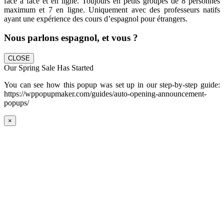
face à face et en ligne. Toujours en petits groupes de 8 personnes
maximum et 7 en ligne. Uniquement avec des professeurs natifs
ayant une expérience des cours d’espagnol pour étrangers.
Nous parlons espagnol, et vous ?
CLOSE
Our Spring Sale Has Started
You can see how this popup was set up in our step-by-step guide:
https://wppopupmaker.com/guides/auto-opening-announcement-
popups/
×