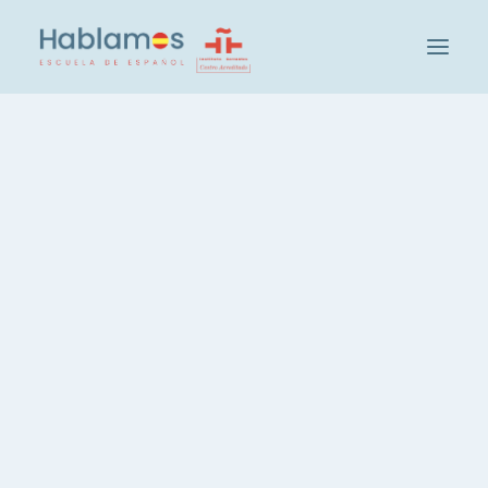
C'est Hablamos
Méthodologie et Equipe
Groupe Cambridge House
Rien Trouvé
Visitez notre École
Activités sociales et culturelles à Hablamos
Désolé, mais rien ne correspond à vos termes
Nos Étudiants
de recherche. Merci de réessayer avec
Recrutement des enseignants
d'autres mots clés.
Vérifiez votre niveau d'espagnol
Groupes et Niveaux
Cours d'espagnol intensif, 20 heures
Espagnol, 3 heures par semaine
Espagnol, cours du soir
Leçons d'espagnol privées