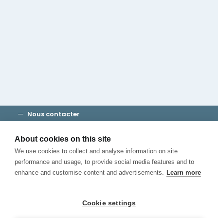
Groupe Cambridge House
Découvrez Madrid
Où séjourner
Consultez notre blog
APPELEZ-NOUS
Nous contacter
Modalités et conditions
Vie privée
About cookies on this site
Cookies
We use cookies to collect and analyse information on site
Canal de Denuncias
performance and usage, to provide social media features and to
enhance and customise content and advertisements.
Learn more
Cookie settings