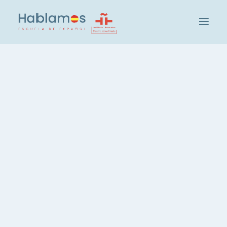
C'est Hablamos
Méthodologie et Equipe
Groupe Cambridge House
Rien Trouvé
Visitez notre École
Activités sociales et culturelles à Hablamos
Désolé, mais rien ne correspond à vos termes
Nos Étudiants
de recherche. Merci de réessayer avec
Recrutement des enseignants
d'autres mots clés.
Vérifiez votre niveau d'espagnol
Groupes et Niveaux
Cours d'espagnol intensif, 20 heures
Espagnol, 3 heures par semaine
Espagnol, cours du soir
Leçons d'espagnol privées