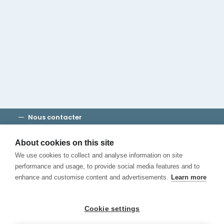
Groupe Cambridge House
Découvrez Madrid
Où séjourner
Consultez notre blog
APPELEZ-NOUS
Nous contacter
Modalités et conditions
Vie privée
About cookies on this site
Cookies
We use cookies to collect and analyse information on site
Canal de Denuncias
performance and usage, to provide social media features and to
enhance and customise content and advertisements.
Learn more
Cookie settings