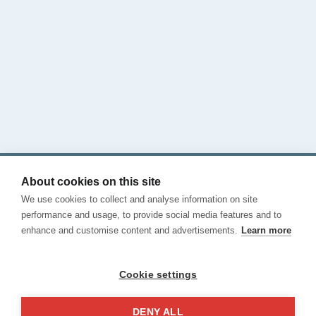
숙박 장소
블로그 확인
전화 문의
연락처
이용 약관
개인 정보 보호
About cookies on this site
쿠키
We use cookies to collect and analyse information on site
불만 채널
performance and usage, to provide social media features and to
enhance and customise content and advertisements.
Learn more
Cookie settings
DENY ALL