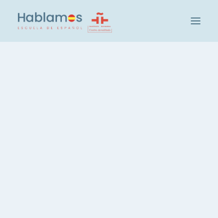
아블라모스입니다
방법론 및 팀
캠브리지 하우스 그룹
Nothing Found
학교 방문하기
사회 및 문화 활동
Sorry, but nothing matched your search terms.
학생
Please try again with some different keywords.
교사 채용
스페인어 레벨 확인
그룹 및 레벨
스페인어 집중 코스, 20시간
스페인어, 주당 3시간
스페인어, 저녁 코스
개인 스페인어 레슨