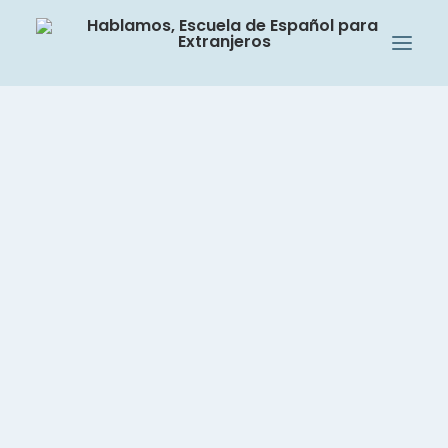
아블라모스입니다
방법론 및 팀
캠브리지 하우스 그룹
Nothing Found
학교 방문하기
사회 및 문화 활동
Sorry, but nothing matched your search terms.
학생
Please try again with some different keywords.
교사 채용
스페인어 레벨 확인
그룹 및 레벨
스페인어 집중 코스, 20시간
스페인어, 주당 3시간
스페인어, 저녁 코스
개인 스페인어 레슨