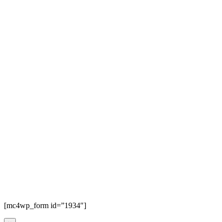
[mc4wp_form id=”1934″]