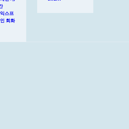
간
 익스프
인 회화