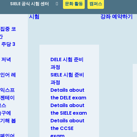
SIELE 공식 시험 센터
문화 활동
캠퍼스
시험
강좌 예약하기
집중 코
간
 주당 3
 저녁
DELE 시험 준비
과정
인어 레
SIELE 시험 준비
과정
 익스프
Details about
레젠테이
the DELE exam
코스
Details about
축구에
the SIELE exam
기해 봅
Details about
the CCSE
페인어,
exam