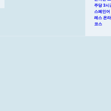
주당 3시
스페인어
레스 온라
코스