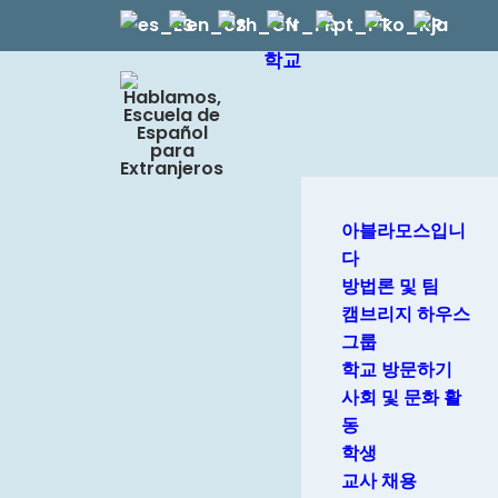
학교
아블라모스입니
다
방법론 및 팀
캠브리지 하우스
그룹
학교 방문하기
사회 및 문화 활
동
학생
교사 채용