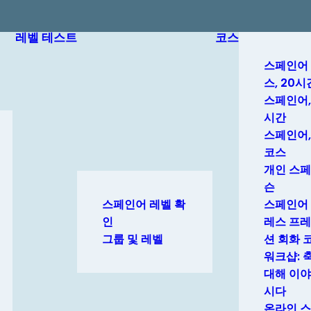
레벨 테스트
코스
스페인어 
스, 20시
스페인어,
시간
스페인어,
코스
개인 스페
슨
스페인어 레벨 확
스페인어
인
레스 프
그룹 및 레벨
션 회화 
워크샵: 
대해 이야
시다
온라인 스