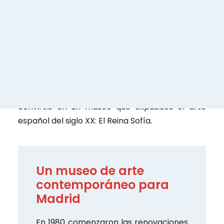
el Hospital General, que se estaba quedando
pequeño. Tras este uso, este edificio pasó a ser
sede de la Facultad de Medicina y después se
utilizó como depósito de cadáveres.
Fue salvado de la demolición al ser declarado
edificio protegido y, tras varias renovaciones, se
convirtió en un museo que expusiese el arte
español del siglo XX: El Reina Sofía.
Un museo de arte
contemporáneo para
Madrid
En 1980 comenzaron las renovaciones